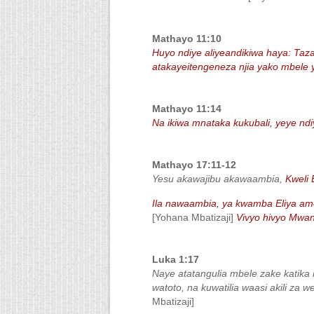
Mathayo 11:10
Huyo ndiye aliyeandikiwa haya: T
atakayeitengeneza njia yako mbele
Mathayo 11:14
Na ikiwa mnataka kukubali, yeye ndi
Mathayo 17:11-12
Yesu akawajibu akawaambia,
Kweli 
Ila nawaambia, ya kwamba Eliya ame
[Yohana Mbatizaji]
Vivyo hivyo Mwa
Luka 1:17
Naye atatangulia mbele zake katika 
watoto, na kuwatilia waasi akili z
Mbatizaji]