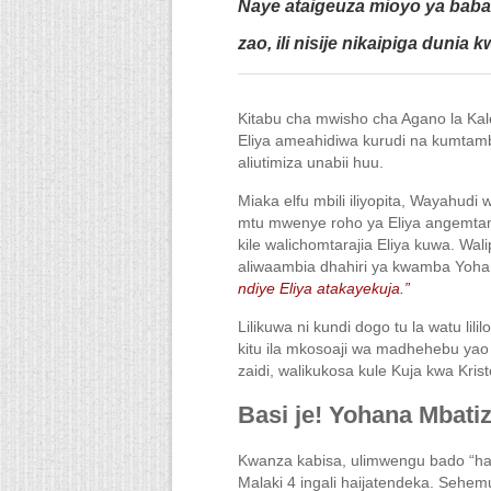
Naye ataigeuza mioyo ya baba
zao, ili nisije nikaipiga dunia k
Kitabu cha mwisho cha Agano la Kal
Eliya ameahidiwa kurudi na kumtam
aliutimiza unabii huu.
Miaka elfu mbili iliyopita, Wayahudi 
mtu mwenye roho ya Eliya angemtamb
kile walichomtarajia Eliya kuwa. Wa
aliwaambia dhahiri ya kwamba Yohan
ndiye Eliya atakayekuja.”
Lilikuwa ni kundi dogo tu la watu li
kitu ila mkosoaji wa madhehebu yao 
zaidi, walikukosa kule Kuja kwa Krist
Basi je! Yohana Mbatiz
Kwanza kabisa, ulimwengu bado “h
Malaki 4 ingali haijatendeka. Sehe