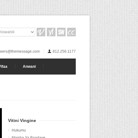
wers@themessage.com
812.256.1177
Vifaa
Anwani
Vitini Vingine
Hukumu
Maisha Ya Baadaye