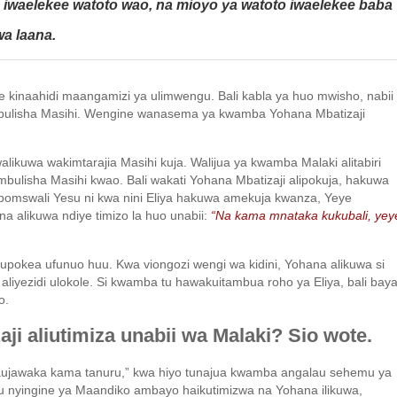
 iwaelekee watoto wao, na mioyo ya watoto iwaelekee baba
wa laana.
e kinaahidi maangamizi ya ulimwengu. Bali kabla ya huo mwisho, nabii
bulisha Masihi. Wengine wanasema ya kwamba Yohana Mbatizaji
walikuwa wakimtarajia Masihi kuja. Walijua ya kwamba Malaki alitabiri
ulisha Masihi kwao. Bali wakati Yohana Mbatizaji alipokuja, hakuwa
lipomswali Yesu ni kwa nini Eliya hakuwa amekuja kwanza, Yeye
a alikuwa ndiye timizo la huo unabii:
“Na kama mnataka kukubali, yey
liloupokea ufunuo huu. Kwa viongozi wengi wa kidini, Yohana alikuwa si
aliyezidi ulokole. Si kwamba tu hawakuitambua roho ya Eliya, bali bay
o.
aji aliutimiza unabii wa Malaki? Sio wote.
aujawaka kama tanuru,” kwa hiyo tunajua kwamba angalau sehemu ya
mu nyingine ya Maandiko ambayo haikutimizwa na Yohana ilikuwa,