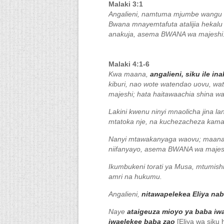
Malaki 3:1
Angalieni, namtuma mjumbe wangu
Bwana mnayemtafuta atalijia hekalu
anakuja, asema BWANA wa majeshi
Malaki 4:1-6
Kwa maana,
angalieni, siku ile i
kiburi, nao wote watendao uovu, wa
majeshi; hata haitawaachia shina wa
Lakini kwenu ninyi mnaolicha jina la
mtatoka nje, na kuchezacheza kama
Nanyi mtawakanyaga waovu; maana wa
niifanyayo, asema BWANA wa majes
Ikumbukeni torati ya Musa, mtumishi
amri na hukumu.
Angalieni,
nitawapelekea Eliya nabi
Naye
ataigeuza mioyo ya baba iw
iwaelekee baba zao
[Eliya wa siku h