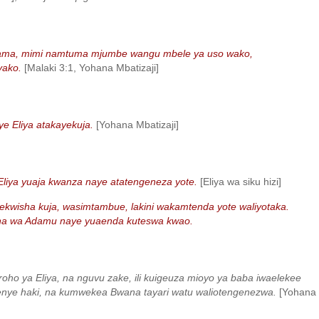
azama, mimi namtuma mjumbe wangu mbele ya uso wako,
 yako.
[Malaki 3:1, Yohana Mbatizaji]
ye Eliya atakayekuja.
[Yohana Mbatizaji]
Eliya yuaja kwanza naye atatengeneza yote.
[Eliya wa siku hizi]
kwisha kuja, wasimtambue, lakini wakamtenda yote waliyotaka.
na wa Adamu naye yuaenda kuteswa kwao.
roho ya Eliya, na nguvu zake, ili kuigeuza mioyo ya baba iwaelekee
a wenye haki, na kumwekea Bwana tayari watu waliotengenezwa.
[Yohana