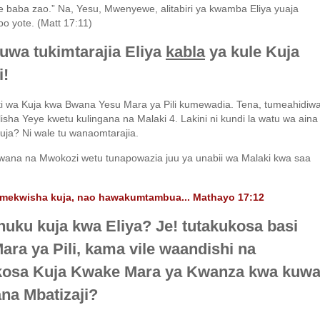
e baba zao.” Na, Yesu, Mwenyewe, alitabiri ya kwamba Eliya yuaja
o yote. (Matt 17:11)
uwa tukimtarajia Eliya
kabla
ya kule Kuja
i!
kati wa Kuja kwa Bwana Yesu Mara ya Pili kumewadia. Tena, tumeahidiw
sha Yeye kwetu kulingana na Malaki 4. Lakini ni kundi la watu wa aina
uja? Ni wale tu wanaomtarajia.
na na Mwokozi wetu tunapowazia juu ya unabii wa Malaki kwa saa
amekwisha kuja, nao hawakumtambua... Mathayo 17:12
huku kuja kwa Eliya? Je! tutakukosa basi
ara ya Pili, kama vile waandishi na
kosa Kuja Kwake Mara ya Kwanza kwa kuw
a Mbatizaji?