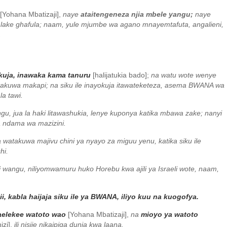
[Yohana Mbatizaji],
naye
ataitengeneza njia mbele yangu;
naye
 lake ghafula; naam, yule mjumbe wa agano mnayemtafuta, angalieni,
.
nakuja, inawaka kama tanuru
[halijatukia bado];
na watu wote wenye
takuwa makapi; na siku ile inayokuja itawateketeza, asema BWANA wa
la tawi.
ngu, jua la haki litawashukia, lenye kuponya katika mbawa zake; nanyi
 ndama wa mazizini.
takuwa majivu chini ya nyayo za miguu yenu, katika siku ile
hi.
 wangu, niliyomwamuru huko Horebu kwa ajili ya Israeli wote, naam,
i, kabla haijaja siku ile ya BWANA, iliyo kuu na kuogofya.
aelekee watoto wao
[Yohana Mbatizaji],
na
mioyo ya watoto
izi],
ili nisije nikaipiga dunia kwa laana.