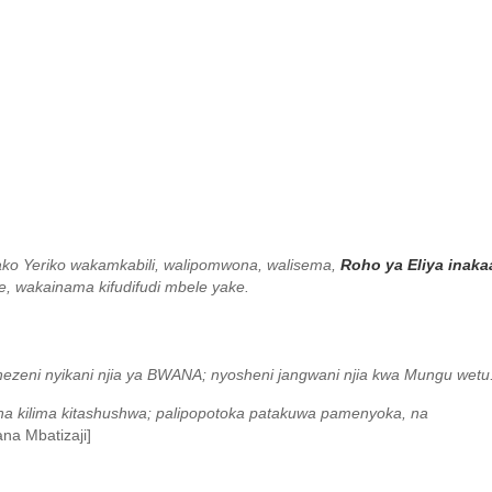
ko Yeriko wakamkabili, walipomwona, walisema,
Roho ya Eliya inaka
, wakainama kifudifudi mbele yake.
ngenezeni nyikani njia ya BWANA; nyosheni jangwani njia kwa Mungu wetu
ma na kilima kitashushwa; palipopotoka patakuwa pamenyoka, na
na Mbatizaji]