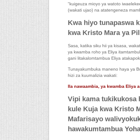
“kuigeuza mioyo ya watoto iwaeleke
(wakati ujao) na atatengeneza mamb
Kwa hiyo tunapaswa k
kwa Kristo Mara ya Pil
Sasa, katika siku hii ya kisasa, wa
ya kwamba roho ya Eliya itamtambuli
gani litakalomtambua Eliya atakapok
Tunayakumbuka maneno haya ya Bwa
hizi za kuumalizia wakati:
Ila nawaambia, ya kwamba Eliya 
Vipi kama tukikukosa 
kule Kuja kwa Kristo M
Mafarisayo walivyoku
hawakumtambua Yohan