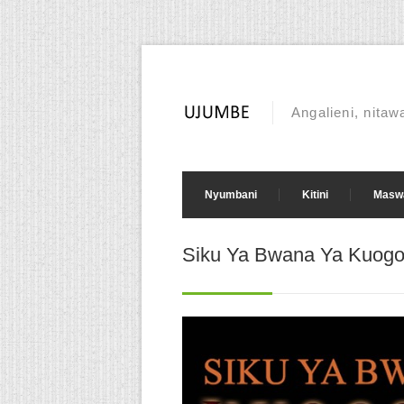
Angalieni, nita
Nyumbani
Kitini
Maswa
Siku Ya Bwana Ya Kuogo