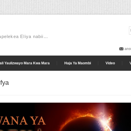
wapelekea Eliya nabii…
ans
li Yaulizwayo Mara Kwa Mara
Haja Ya Maombi
Video
fya