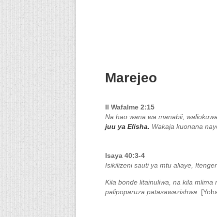
Marejeo
II Wafalme 2:15
Na hao wana wa manabii, waliokuwa
juu ya Elisha.
Wakaja kuonana naye
Isaya 40:3-4
Isikilizeni sauti ya mtu aliaye, Ite
Kila bonde litainuliwa, na kila mli
palipoparuza patasawazishwa.
[Yoha