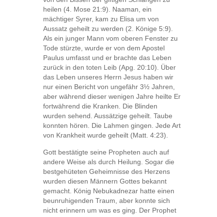
heilen (4. Mose 21:9). Naaman, ein
mächtiger Syrer, kam zu Elisa um von
Aussatz geheilt zu werden (2. Könige 5:9).
Als ein junger Mann vom oberen Fenster zu
Tode stürzte, wurde er von dem Apostel
Paulus umfasst und er brachte das Leben
zurück in den toten Leib (Apg. 20:10). Über
das Leben unseres Herrn Jesus haben wir
nur einen Bericht von ungefähr 3½ Jahren,
aber während dieser wenigen Jahre heilte Er
fortwährend die Kranken. Die Blinden
wurden sehend. Aussätzige geheilt. Taube
konnten hören. Die Lahmen gingen. Jede Art
von Krankheit wurde geheilt (Matt. 4:23).
Gott bestätigte seine Propheten auch auf
andere Weise als durch Heilung. Sogar die
bestgehüteten Geheimnisse des Herzens
wurden diesen Männern Gottes bekannt
gemacht. König Nebukadnezar hatte einen
beunruhigenden Traum, aber konnte sich
nicht erinnern um was es ging. Der Prophet