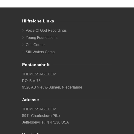
Hilfreiche Links
Voice Of God Recordings
Young Foundations
Cub Corner
Still Waters Camp
Postanschrift
THEMESSAGE.COM
P.O. Box 78
9520 AB Nieuw-Buinen, Niederlande
Adresse
THEMESSAGE.COM
5911 Charlestown Pike
Jeffersonville, IN 47130 USA