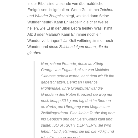
In der Bibel sind tausende von übernatürlichen
Ereignissen festgehalten. Wenn Gott durch
Zeichen
und Wunder Zeugnis
ablegt, wo sind dann Seine
Wunder heute? Kann Er Krebs in gleicher Weise
heilen, wie Er in der Bibel Lepra heilte? Was ist mit
AIDS oder Malaria? Kann Er immer noch ein
Wunder vollbringen? Ja, Gott vollbringt immer noch
Wunder und
diese Zeichen folgen denen, die da
glauben.
Nun, schaut Freunde, denkt an König
George von England, als er von Multipler
Sklerose geheilt wurde, nachdem wir für ihn
gebetet hatten. Denkt an Florence
Nightingale, (ihre Großmutter war die
Gründerin des Roten Kreuzes) sie wog nur
noch knapp 30 kg und lag dort im Sterben
an Krebs, am Übergang vom Magen zum
Zwölffingerdarm. Eine kleine Taube flog dort
ins Gebüsch und der Geist Gottes kam und
sagte: „SO SPRICHT DER HERR, sie wird
leben.“ Und jetzt wiegt sie um die 70 kg und
ist vollkommen gesund.