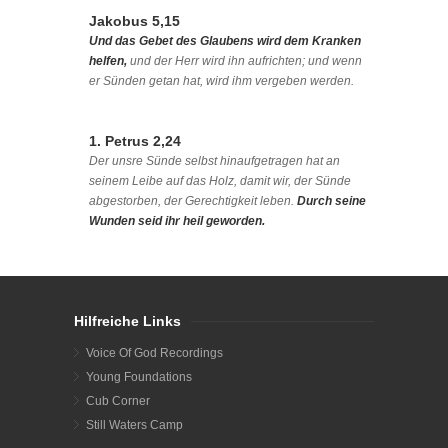
Jakobus 5,15
Und das Gebet des Glaubens wird dem Kranken
helfen,
und der Herr wird ihn aufrichten; und wenn
er Sünden getan hat, wird ihm vergeben werden.
1. Petrus 2,24
Der unsre Sünde selbst hinaufgetragen hat an
seinem Leibe auf das Holz, damit wir, der Sünde
abgestorben, der Gerechtigkeit leben.
Durch seine
Wunden seid ihr heil geworden.
Hilfreiche Links
Voice Of God Recordings
Young Foundations
Cub Corner
Still Waters Camp