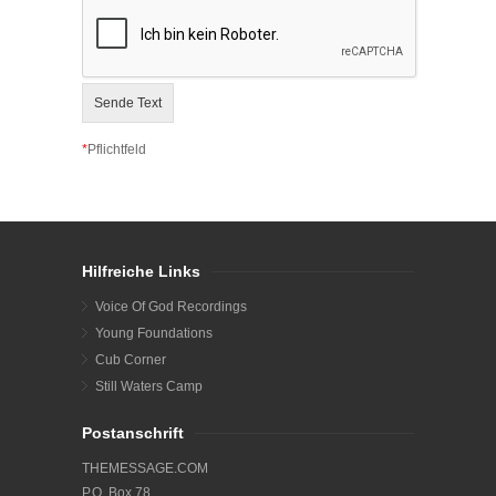
Sende Text
*
Pflichtfeld
Hilfreiche Links
Voice Of God Recordings
Young Foundations
Cub Corner
Still Waters Camp
Postanschrift
THEMESSAGE.COM
P.O. Box 78