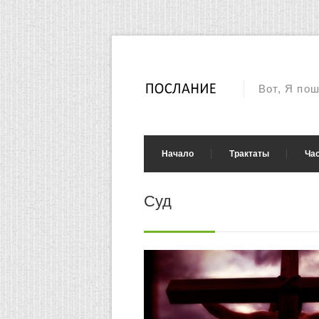
Вот, Я по
Начало
Трактаты
Ча
Суд