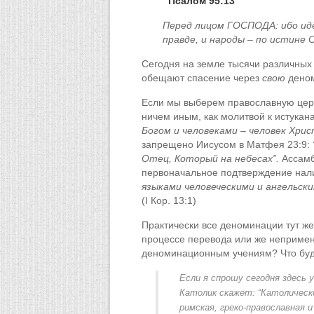
Псалом 95:13
Перед лицом ГОСПОДА: ибо идё
правде, и народы – по истине 
Сегодня на земле тысячи различных 
обещают спасение через
свою
деном
Если мы выберем православную цер
ничем иным, как молитвой к истукан
Богом и человеками – человек Хрис
запрещено Иисусом в Матфея 23:9:
Отец, Который на небесах”.
Ассамб
первоначальное подтверждение налич
языками человеческими и ангельски
(I Кор. 13:1)
Практически все деноминации тут же
процессе перевода или же непримен
деноминационным учениям? Что будет
Если я спрошу сегодня здесь 
Католик скажет: “Католическо
римская, греко-православная 