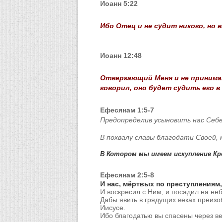
Иоанн 5:22
Ибо Отец и не судит никого,
но в
Иоанн 12:48
Отвергающий Меня и не принима
говорил, оно будет судить его в
Ефесянам 1:5-7
Предопределив усыновить нас Себе
В похвалу славы благодати Своей,
В Котором мы имеем искупление Кр
Ефесянам 2:5-8
И нас, мёртвых по преступлениям
И воскресил с Ним, и посадил на не
Дабы явить в грядущих веках преизо
Иисусе.
Ибо благодатью вы спасены через вер