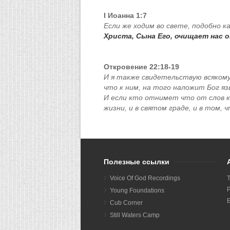
I Иоанна 1:7
Если же ходим во свете, подобно к
Христа, Сына Его, очищает нас о
Откровение 22:18-19
И я также свидетельствую всяком
что к ним, на того наложит Бог яз
И если кто отнимет что от слов к
жизни, и в святом граде, и в том, 
Полезные ссылки
Voice Of God Recordings
P
Young Foundations
E
Cub Corner
Still Waters Camp