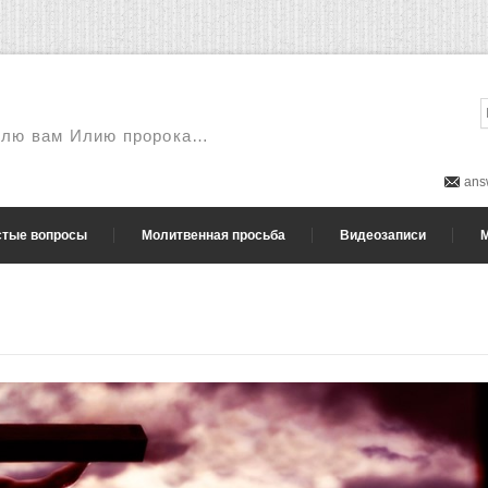
шлю вам Илию пророка…
ans
стые вопросы
Молитвенная просьба
Видеозаписи