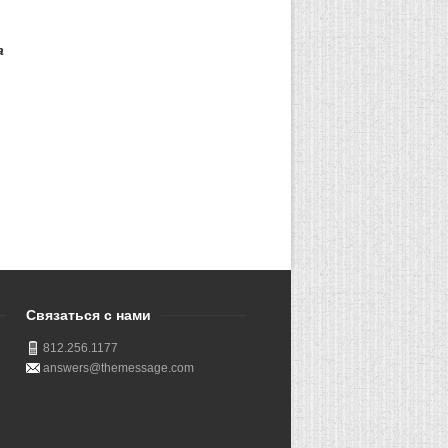
а
Связаться с нами
812.256.1177
answers@themessage.com