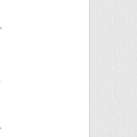
и
.
ь