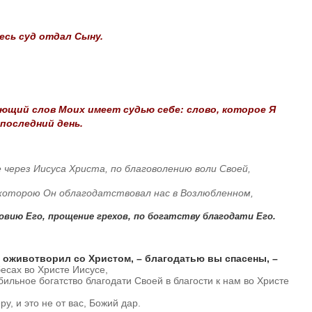
есь суд отдал Сыну.
ющий слов Моих имеет судью себе: слово, которое Я
 последний день.
 через Иисуса Христа, по благоволению воли Своей,
 которою Он облагодатствовал нас в Возлюбленном,
овию Его, прощение грехов, по богатству благодати Его.
, оживотворил со Христом, – благодатью вы спасены, –
бесах во Христе Иисусе,
бильное богатство благодати Своей в благости к нам во Христе
у, и это не от вас, Божий дар.