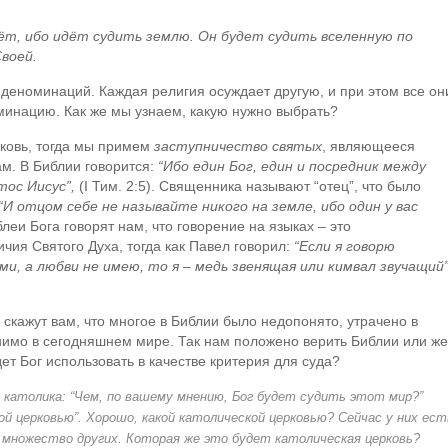
т, ибо идёт судить землю. Он будет судить вселенную по
Своей.
деноминаций. Каждая религия осуждает другую, и при этом все он
инацию. Как же мы узнаем, какую нужно выбрать?
ковь, тогда мы примем
заступничество святых
, являющееся
ам. В Библии говорится:
“Ибо един Бог, един и посредник между
тос Иисус”,
(I Тим. 2:5). Священника называют “отец”, что было
“И отцом себе не называйте никого на земле, ибо один у вас
леи Бога говорят нам, что говорение на языках – это
ия Святого Духа, тогда как Павел говорил:
“Если я говорю
ми, а любви не имею, то я – медь звенящая или кимвал звучащий”
 скажут вам, что многое в Библии было недопонято, утрачено в
имо в сегодняшнем мире. Так нам положено верить Библии или же
 Бог использовать в качестве критерия для суда?
у католика: “Чем, по вашему мнению, Бог будет судить этот мир?”
й церковью”. Хорошо, какой католической церковью? Сейчас у них ест
и множество других. Которая же это будет католическая церковь?