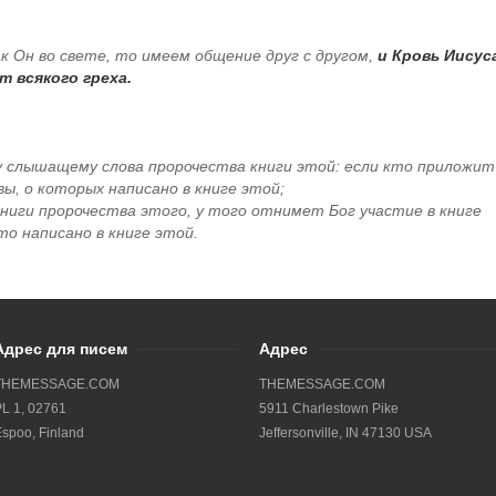
ак Он во свете, то имеем общение друг с другом,
и Кровь Иисус
т всякого греха.
у слышащему слова пророчества книги этой: если кто приложит
вы, о которых написано в книге этой;
ниги пророчества этого, у того отнимет Бог участие в книге
что написано в книге этой.
Адрес для писем
Адрес
THEMESSAGE.COM
THEMESSAGE.COM
L 1, 02761
5911 Charlestown Pike
spoo, Finland
Jeffersonville, IN 47130 USA