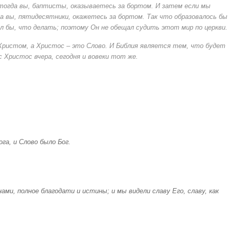
 тогда вы, баптисты, оказываетесь за бортом. И затем если мы
а вы, пятидесятники, окажетесь за бортом. Так что образовалось бы
л бы, что делать; поэтому Он не обещал судить этот мир по церкви.
ристом, а Христос – это Слово. И Библия является тем, что будет
 Христос вчера, сегодня и вовеки тот же.
ога, и Слово было Бог.
нами
, полное благодати и истины; и мы видели славу Его, славу, как