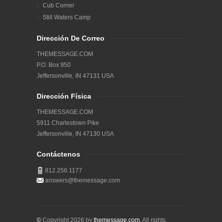
Cub Corner
Still Waters Camp
Dirección De Correo
THEMESSAGE.COM
P.O. Box 950
Jeffersonville, IN 47131 USA
Dirección Física
THEMESSAGE.COM
5911 Charlestown Pike
Jeffersonville, IN 47130 USA
Contáctenos
812.256.1177
answers@themessage.com
©
Copyright
2026
by
themessage.com
. All rights