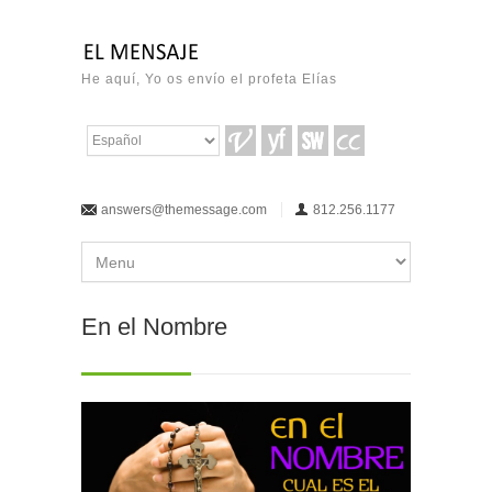
He aquí, Yo os envío el profeta Elías
answers@themessage.com
812.256.1177
En el Nombre