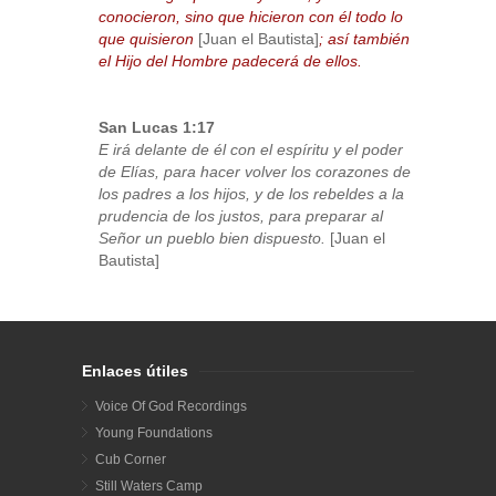
conocieron, sino que hicieron con él todo lo
que quisieron
[Juan el Bautista]
; así también
el Hijo del Hombre padecerá de ellos.
San Lucas 1:17
E irá delante de él con el espíritu y el poder
de Elías, para hacer volver los corazones de
los padres a los hijos, y de los rebeldes a la
prudencia de los justos, para preparar al
Señor un pueblo bien dispuesto.
[Juan el
Bautista]
Enlaces útiles
Voice Of God Recordings
Young Foundations
Cub Corner
Still Waters Camp