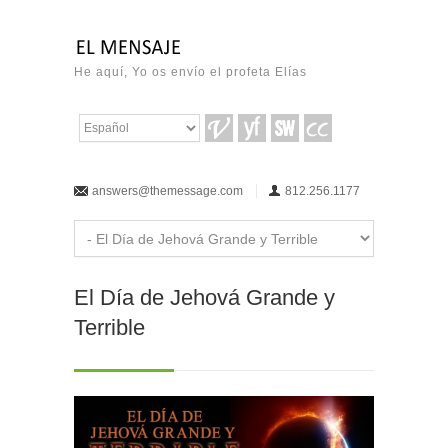
He aquí, Yo os envío el profeta Elías
answers@themessage.com
812.256.1177
El Día de Jehová Grande y
Terrible