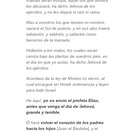
maldad serán estopa; aquel día que vendrá
los abrasará, ha dicho Jehová de los
ejércitos, y no les dejará ni raíz ni rama.
Mas a vosotros los que teméis mi nombre,
nacerá el Sol de justicia, y en sus alas traerá
salvación; y saldréis, y saltaréis como
becerros de la manada.
Hollaréis a los malos, los cuales serán
ceniza bajo las plantas de vuestros pies, en
el día en que yo actúe, ha dicho Jehová de
los ejércitos.
Acordaos de la ley de Moisés mi siervo, al
cual encargué en Horeb ordenanzas y leyes
para todo Israel.
He aquí,
yo os envío el profeta Elías,
antes que venga el día de Jehová,
grande y terrible.
Él hará
volver el corazón de los padres
hacia los hijos
[Juan el Bautista],
y el