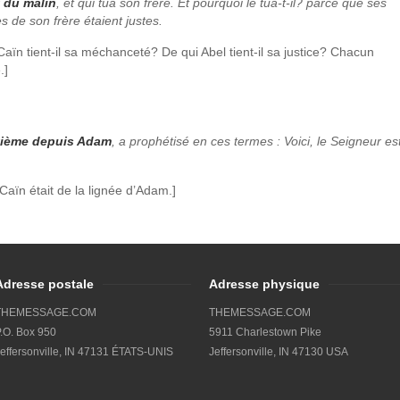
t du malin
, et qui tua son frère. Et pourquoi le tua-t‑il? parce que ses
 de son frère étaient justes.
ïn tient-il sa méchanceté? De qui Abel tient-il sa justice? Chacun
.]
tième depuis Adam
, a prophétisé en ces termes : Voici, le Seigneur es
e Caïn était de la lignée d’Adam.]
Adresse postale
Adresse physique
THEMESSAGE.COM
THEMESSAGE.COM
.O. Box 950
5911 Charlestown Pike
effersonville, IN 47131 ÉTATS-UNIS
Jeffersonville, IN 47130 USA