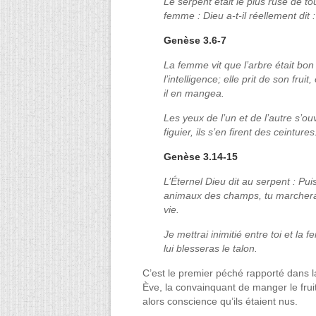
Le serpent était le plus rusé de to
femme : Dieu a-t-il réellement dit
Genèse 3.6-7
La femme vit que l’arbre était bon 
l’intelligence; elle prit de son fru
il en mangea.
Les yeux de l’un et de l’autre s’ouv
figuier, ils s’en firent des ceintures
Genèse 3.14-15
L’Éternel Dieu dit au serpent : Puis
animaux des champs, tu marcheras 
vie.
Je mettrai inimitié entre toi et la f
lui blesseras le talon.
C’est le premier péché rapporté dans la
Ève, la convainquant de manger le fruit
alors conscience qu’ils étaient nus.