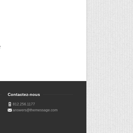
t
Contactez-nous
812.256.1177
answers@themessage.com