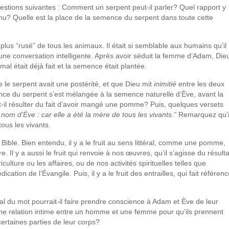
estions suivantes : Comment un serpent peut-il parler? Quel rapport y
e nu? Quelle est la place de la semence du serpent dans toute cette
 plus “rusé” de tous les animaux. Il était si semblable aux humains qu’il
une conversation intelligente. Après avoir séduit la femme d’Adam, Die
 mal était déjà fait et la semence était plantée.
le serpent avait une postérité, et que Dieu mit
inimitié
entre les deux
nce du serpent s’est mélangée à la semence naturelle d’Ève, avant la
-il résulter du fait d’avoir mangé une pomme? Puis, quelques versets
m d’Ève : car elle a été la mère de tous les vivants.”
Remarquez qu’i
tous les vivants.
la Bible. Bien entendu, il y a le fruit au sens littéral, comme une pomme,
. Il y a aussi le fruit qui renvoie à nos œuvres, qu’il s’agisse du résulta
ulture ou les affaires, ou de nos activités spirituelles telles que
cation de l’Évangile. Puis, il y a le fruit des entrailles, qui fait référen
éral du mot pourrait-il faire prendre conscience à Adam et Ève de leur
it une relation intime entre un homme et une femme pour qu’ils prennent
ertaines parties de leur corps?