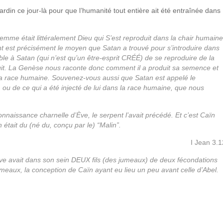
ardin ce jour-là pour que l’humanité tout entière ait été entraînée dans
me était littéralement Dieu qui S’est reproduit dans la chair humaine
est précisément le moyen que Satan a trouvé pour s’introduire dans
ible à Satan (qui n’est qu’un être-esprit CRÉÉ) de se reproduire de la
uit. La Genèse nous raconte donc comment il a produit sa semence et
ns la race humaine. Souvenez-vous aussi que Satan est appelé le
 ou de ce qui a été injecté de lui dans la race humaine, que nous
aissance charnelle d’Ève, le serpent l’avait précédé. Et c’est Caïn
n était du (né du, conçu par le) “Malin”.
I Jean 3.1
’Ève avait dans son sein DEUX fils (des jumeaux) de deux fécondations
meaux, la conception de Caïn ayant eu lieu un peu avant celle d’Abel.