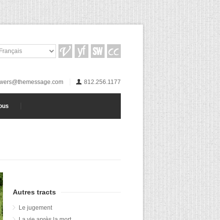
wers@themessage.com
812.256.1177
ous
Autres tracts
Le jugement
La vie après la mort