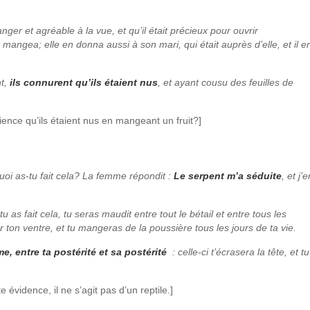
ger et agréable à la vue, et qu’il était précieux pour ouvrir
 en mangea; elle en donna aussi à son mari, qui était auprès d’elle, et il e
nt,
ils connurent qu’ils étaient nus
, et ayant cousu des feuilles de
nce qu’ils étaient nus en mangeant un fruit?]
quoi as-tu fait cela? La femme répondit :
Le serpent m’a séduite
, et j’e
u as fait cela, tu seras maudit entre tout le bétail et entre tous les
on ventre, et tu mangeras de la poussière tous les jours de ta vie.
mme, entre ta postérité et sa postérité
: celle-ci t’écrasera la tête, et tu
 évidence, il ne s’agit pas d’un reptile.]