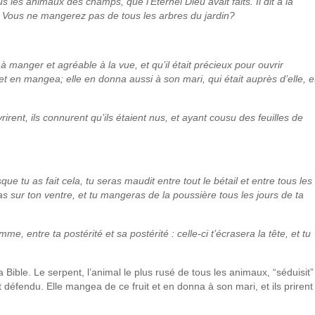
us les animaux des champs, que l’Éternel Dieu avait faits. Il dit à la
 : Vous ne mangerez pas de tous les arbres du jardin?
à manger et agréable à la vue, et qu’il était précieux pour ouvrir
it, et en mangea; elle en donna aussi à son mari, qui était auprès d’elle, e
rirent, ils connurent qu’ils étaient nus, et ayant cousu des feuilles de
.
que tu as fait cela, tu seras maudit entre tout le bétail et entre tous les
sur ton ventre, et tu mangeras de la poussière tous les jours de ta
emme, entre ta postérité et sa postérité : celle-ci t’écrasera la tête, et tu
 Bible. Le serpent, l’animal le plus rusé de tous les animaux, “séduisit”
 défendu. Elle mangea de ce fruit et en donna à son mari, et ils prirent