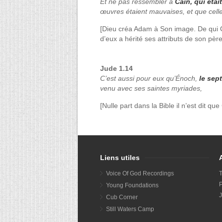
Et ne pas ressembler à
Caïn, qui étai
œuvres étaient mauvaises, et que celles
[Dieu créa Adam à Son image. De qui Ca
d’eux a hérité ses attributs de son père
Jude 1.14
C’est aussi pour eux qu’Énoch,
le sep
venu avec ses saintes myriades,
[Nulle part dans la Bible il n’est dit qu
Liens utiles
Voice Of God Recordings
P
Young Foundations
J
Cub Corner
Still Waters Camp