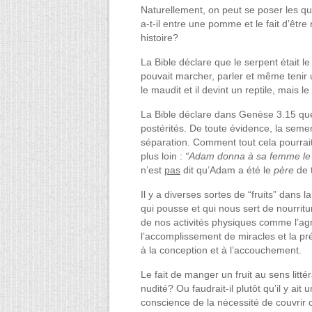
Naturellement, on peut se poser les qu
a-t‑il entre une pomme et le fait d’êtr
histoire?
La Bible déclare que le serpent était le
pouvait marcher, parler et même tenir 
le maudit et il devint un reptile, mais le
La Bible déclare dans Genèse 3.15 que 
postérités. De toute évidence, la seme
séparation. Comment tout cela pourrait
plus loin :
“Adam donna à sa femme le no
n’est
pas
dit qu’Adam a été le
père
de 
Il y a diverses sortes de “fruits” dans 
qui pousse et qui nous sert de nourriture
de nos activités physiques comme l’agric
l’accomplissement de miracles et la prédi
à la conception et à l’accouchement.
Le fait de manger un fruit au sens litt
nudité? Ou faudrait-il plutôt qu’il y a
conscience de la nécessité de couvrir c