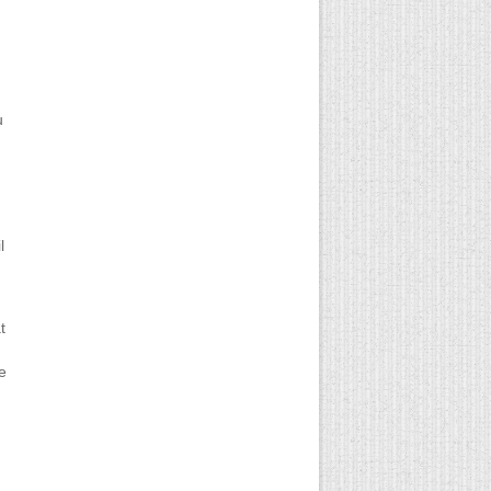
u
l
t
ce