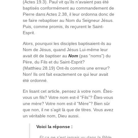
(Actes 19.3). Paul vit qu’ils n’avaient pas été
baptisés conformément au commandement de
Pierre dans Actes 2.38, il leur ordonna donc de
se faire rebaptiser au Nom du Seigneur Jésus.
Puis, comme promis, ils reçurent le Saint-
Esprit.
Alors, pourquoi les disciples baptisaient-ils au
Nom de Jésus, quand Jésus Lui-même leur
avait dit de baptiser au
Nom
(pas “noms”) du
Père, du Fils et du Saint-Esprit?
(Matthieu 28.19) Ont-ils commis une erreur?
Non! Ils ont fait exactement ce qui leur avait
été ordonné.
En lisant cet article, pensez à votre nom. Êtes-
vous un fils? Votre nom est-il “Fils”? Êtes-vous
une mère? Votre nom est-il “Mère”? Bien sûr
que non, il ne s’agit là que de titres. Vous avez
un véritable nom, Dieu aussi.
Voici la réponse :
Et ça ne s’est jamais vu dans la Bible,